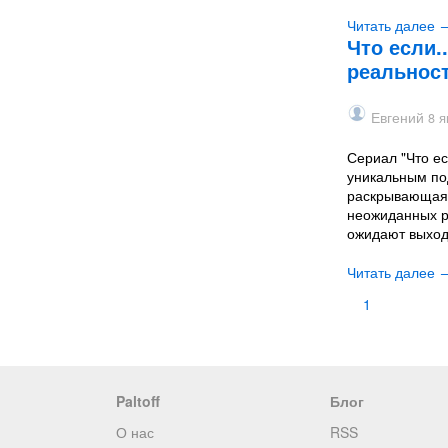
Читать далее 
Что если.
реальнос
Евгений
8 я
Сериал "Что ес
уникальным под
раскрывающая 
неожиданных р
ожидают выхода
Читать далее 
1
Paltoff
Блог
О нас
RSS