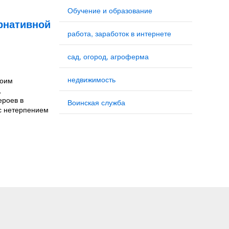
Обучение и образование
ернативной
работа, заработок в интернете
сад, огород, агроферма
недвижимость
воим
,
ероев в
Воинская служба
с нетерпением