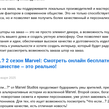
 на заказ, вы поддерживаете локальных производителей и мастеров
ым фактором в современном обществе. Это не только способствуе
еса, но и позволяет вам получить более качественный и персонали
шторы на заказ — это не просто элемент декора, а возможность по
сть вашего дома и создать уютную атмосферу. Они позволяют вам
ания и идеи, обеспечивая высокое качество и долговечность издел
тесь к уникальности и хотите создать интерьер, который будет рад
тоит рассмотреть возможность заказа штор на заказ.
..? 2 сезон Marvel: Смотреть онлайн бесплат
ачестве – это реально!
нваря 2025
ли...?" от Marvel Studios продолжает будоражить умы зрителей, пр
 альтернативные истории из вселенной Marvel. Второй сезон, бога
поворотами сюжета и яркими персонажами, уже успел завоевать 
онников. Для тех, кто ищет возможность посмотреть "Что если...? 
хорошем качестве, есть отличная новость!