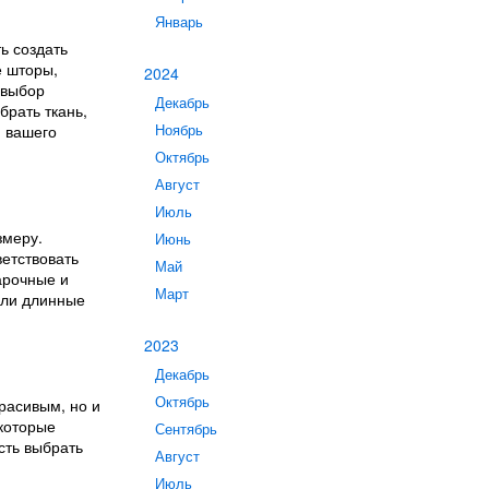
Январь
ь создать
е шторы,
2024
 выбор
Декабрь
брать ткань,
ю вашего
Ноябрь
Октябрь
Август
Июль
змеру.
Июнь
ветствовать
Май
арочные и
Март
или длинные
2023
Декабрь
Октябрь
красивым, но и
 которые
Сентябрь
сть выбрать
Август
Июль