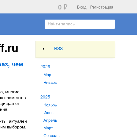
0
₽
Вход
Регистрация
f.ru
RSS
аз, чем
2026
Март
Январь
о, многие
2025
ых элементов
ащищая от
Ноябрь
ния.
Июнь
Апрель
нты, актуален
шим выбором.
Март
Февраль