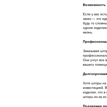
Возможность 
Если у вас ес
заказ — это и
будь то сложн
одном изделии
жизнь.
Профессионал
Заказывая штор
профессионала
Они учтут все 
вашего помеще
Долгосрочная
Хотя шторы на 
инвестицией. 
изделия, что в
шторы из-за их
Поддержка ло