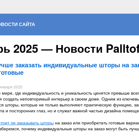
ОВОСТИ САЙТА
ь 2025 — Новости Palltof
чше заказать индивидуальные шторы на зак
готовые
января 2025
мире, где индивидуальность и уникальность ценятся превыше всег
я создать неповторимый интерьер в своем доме. Одним из ключев
ся шторы, которые не только выполняют практическую функцию, з
та и посторонних глаз, но и служат важной частью дизайна помеще
стоит ли заказывать шторы
на заказ или приобретать готовые вариа
азберемся, почему индивидуальные шторы на заказ могут быть луч