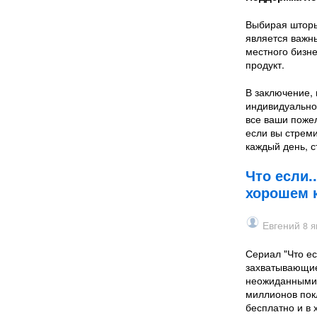
Выбирая шторы
является важн
местного бизн
продукт.
В заключение, 
индивидуально
все ваши пожел
если вы стреми
каждый день, с
Что если.
хорошем к
Евгений
8 я
Сериал "Что ес
захватывающие
неожиданными 
миллионов покл
бесплатно и в 