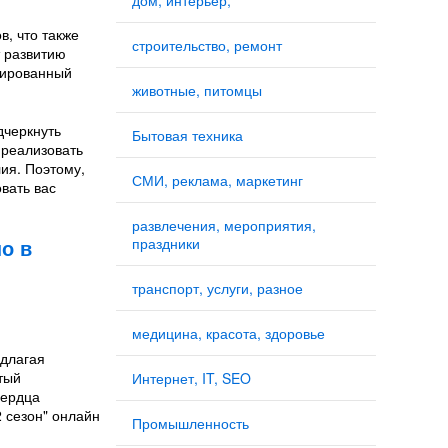
дом, интерьер,
, что также
строительство, ремонт
т развитию
зированный
животные, питомцы
дчеркнуть
Бытовая техника
 реализовать
ия. Поэтому,
СМИ, реклама, маркетинг
овать вас
развлечения, мероприятия,
но в
праздники
транспорт, услуги, разное
медицина, красота, здоровье
едлагая
тый
Интернет, IT, SEO
сердца
2 сезон" онлайн
Промышленность