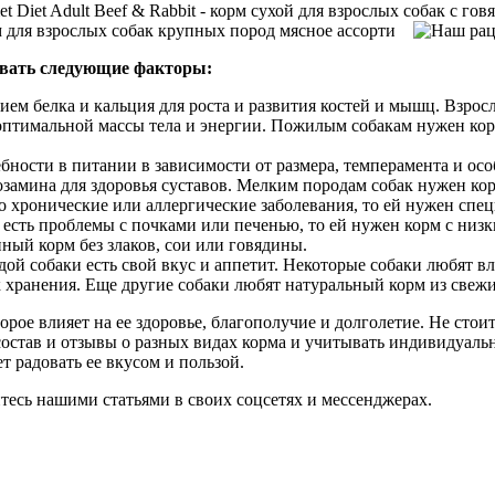
ывать следующие факторы:
ем белка и кальция для роста и развития костей и мышц. Взро
птимальной массы тела и энергии. Пожилым собакам нужен кор
бности в питании в зависимости от размера, темперамента и ос
амина для здоровья суставов. Мелким породам собак нужен кор
бо хронические или аллергические заболевания, то ей нужен спе
есть проблемы с почками или печенью, то ей нужен корм с низки
ный корм без злаков, сои или говядины.
дой собаки есть свой вкус и аппетит. Некоторые собаки любят в
к хранения. Еще другие собаки любят натуральный корм из свежи
орое влияет на ее здоровье, благополучие и долголетие. Не стои
состав и отзывы о разных видах корма и учитывать индивидуаль
т радовать ее вкусом и пользой.
тесь нашими статьями в своих соцсетях и мессенджерах.