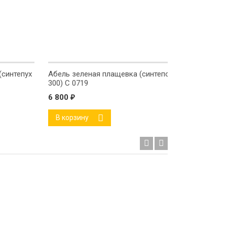
(синтепух
Абель зеленая плащевка (синтепон
Лотта че
300) С 0719
250) С 0
6 800
₽
5 900
₽
В корзину
В корз