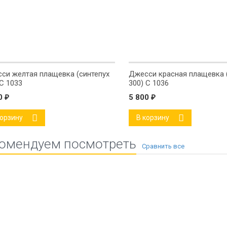
си желтая плащевка (синтепух
Джесси красная плащевка 
 С 1033
300) С 1036
00
₽
5 800
₽
корзину
В корзину
омендуем посмотреть
альный мех