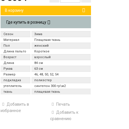
В корзину
Где купить в розницу
Сезон
Зима
Материал
Плащевая ткань
Пол
женский
Длина пальто
Короткое
Возраст
взрослый
Длина
84 см
Рукав
63 см
Размер
46, 48, 50, 52, 54
подкладка
полиэстер
утеплитель
синтепон 300 гр\м2
ткань
плащевая ткань
Добавить в
Печать
избранное
Добавить к
сравнению