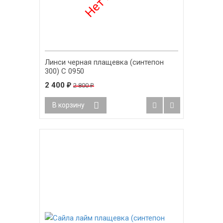
Линси черная плащевка (синтепон
300) С 0950
2 400
₽
2 800
₽
В корзину
-15%