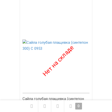
-8%
Сайла голубая плащевка (синтепон
300) С 0953
0
2 600
₽
2 800
₽