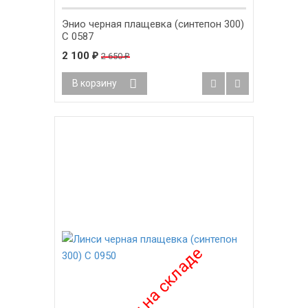
Энио черная плащевка (синтепон 300)
С 0587
2 100
₽
2 650
₽
В корзину
-15%