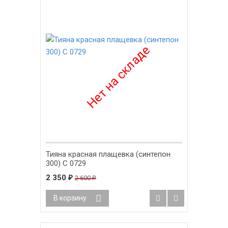
Тияна красная плащевка (синтепон
300) С 0729
2 350
₽
2 600
₽
В корзину