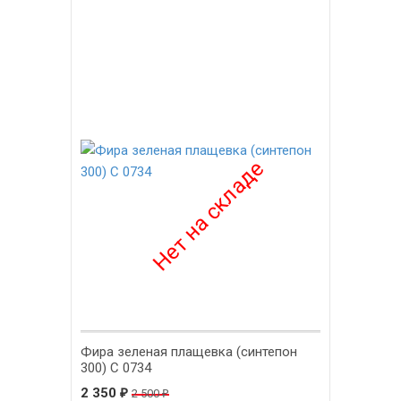
-6%
Фира зеленая плащевка (синтепон
300) С 0734
2 350
₽
2 500
₽