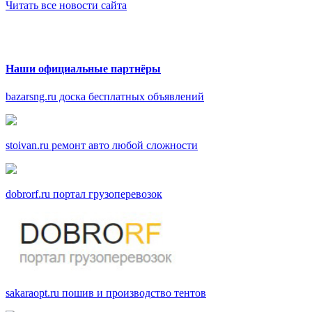
Читать все новости сайта
Наши официальные партнёры
bazarsng.ru доска бесплатных объявлений
stoivan.ru ремонт авто любой сложности
dobrorf.ru портал грузоперевозок
sakaraopt.ru пошив и производство тентов