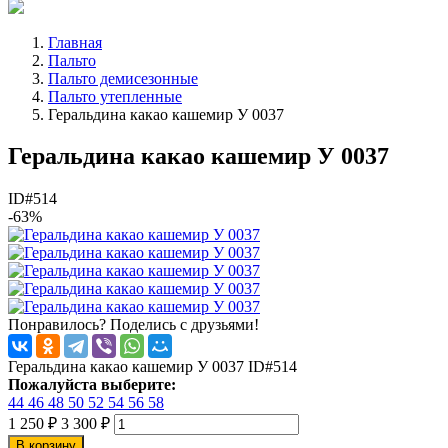
Главная
Пальто
Пальто демисезонные
Пальто утепленные
Геральдина какао кашемир У 0037
Геральдина какао кашемир У 0037
ID#514
-63%
Понравилось? Поделись с друзьями!
Геральдина какао кашемир У 0037
ID#514
Пожалуйста выберите:
44
46
48
50
52
54
56
58
1 250
₽
3 300
₽
В корзину