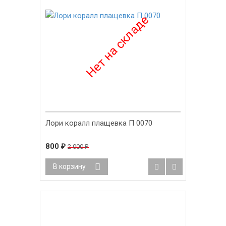
Лори коралл плащевка П 0070
800
2 000
₽
₽
В корзину
-58%