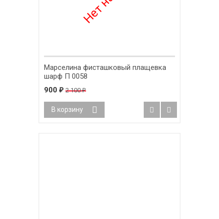
Марселина фисташковый плащевка
шарф П 0058
900
2 100
₽
₽
В корзину
-55%