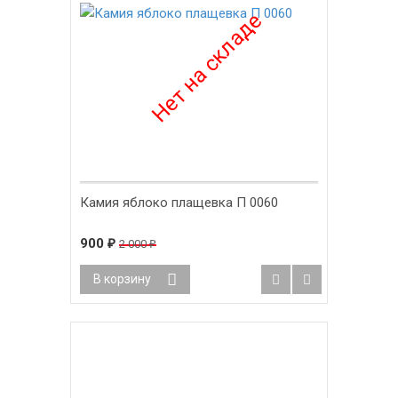
Камия яблоко плащевка П 0060
900
2 000
₽
₽
В корзину
-31%