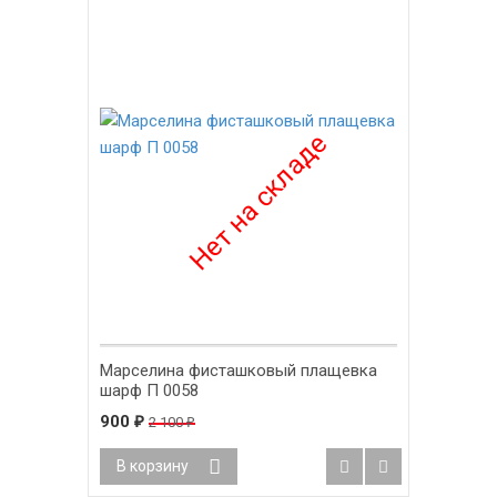
Марселина фисташковый плащевка
шарф П 0058
900
2 100
₽
₽
В корзину