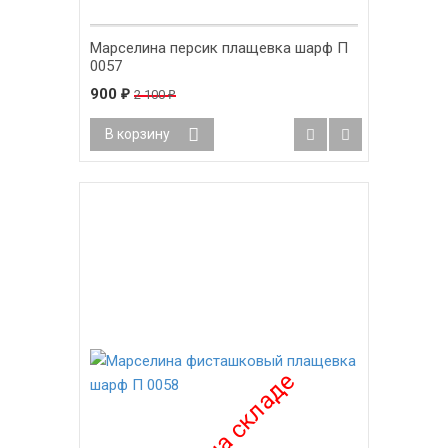
Марселина персик плащевка шарф П
0057
900
2 100
₽
₽
В корзину
-58%