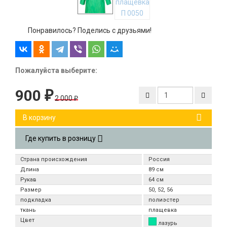
Понравилось? Поделись с друзьями!
Пожалуйста выберите:
900
₽
2 000
₽
В корзину
Где купить в розницу
Страна происхождения
Россия
Длина
89 см
Рукав
64 см
Размер
50, 52, 56
подкладка
полиэстер
ткань
плащевка
Цвет
лазурь