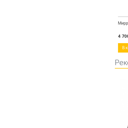
синтепон 300)
Маргарита красная жаккард Д 0057
Мирр
4 300
₽
4 7
В корзину
В 
Рек