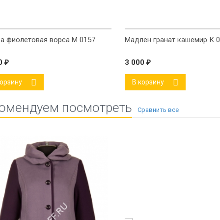
а фиолетовая ворса М 0157
Мадлен гранат кашемир К 
00
₽
3 000
₽
корзину
В корзину
омендуем посмотреть