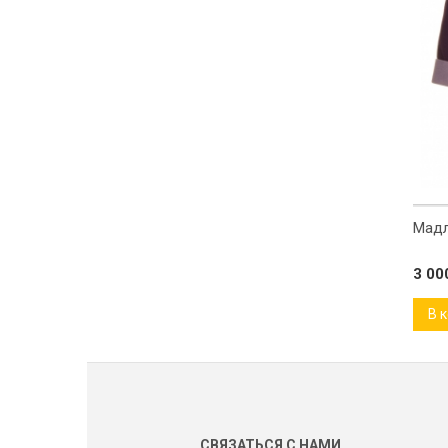
р М 0259
Марлена бледно-розовый кашемир
Мадл
М 0260
3 000
₽
3 0
В корзину
В 
СВЯЗАТЬСЯ С НАМИ