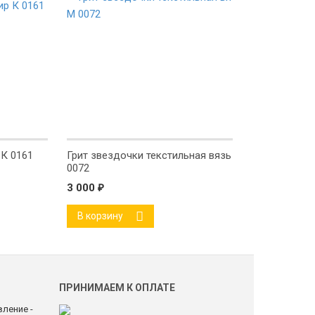
К 0161
Грит звездочки текстильная вязь М
Анико зе
0072
3 000
₽
3 000
₽
В корзину
В корз
ПРИНИМАЕМ К ОПЛАТЕ
ление -